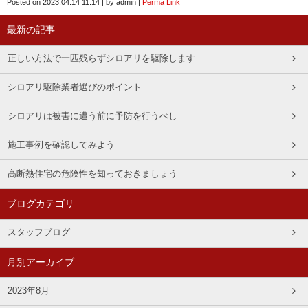
Posted on
2023.04.14 11:14
|
by
admin
|
Perma Link
最新の記事
正しい方法で一匹残らずシロアリを駆除します
シロアリ駆除業者選びのポイント
シロアリは被害に遭う前に予防を行うべし
施工事例を確認してみよう
高断熱住宅の危険性を知っておきましょう
ブログカテゴリ
スタッフブログ
月別アーカイブ
2023年8月