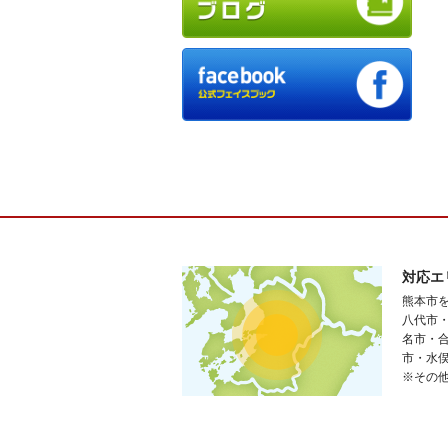
対応エ
熊本市
八代市
名市・
市・水
※その