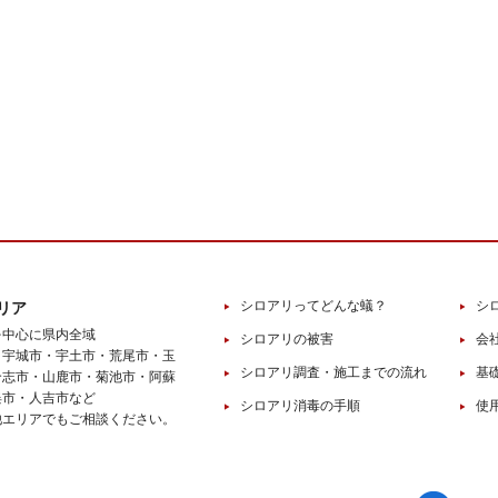
シロアリってどんな蟻？
シ
リア
を中心に県内全域
シロアリの被害
会
・宇城市・宇土市・荒尾市・玉
シロアリ調査・施工までの流れ
基
合志市・山鹿市・菊池市・阿蘇
俣市・人吉市など
シロアリ消毒の手順
使
他エリアでもご相談ください。