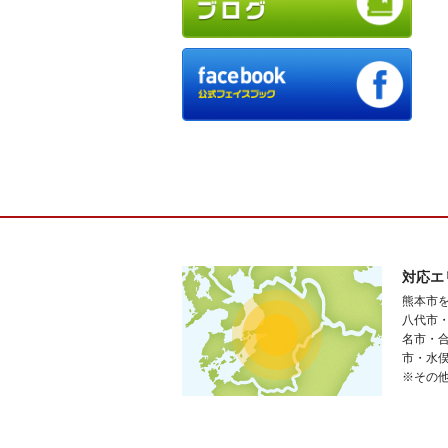
対応エ
熊本市
八代市
名市・
市・水
※その