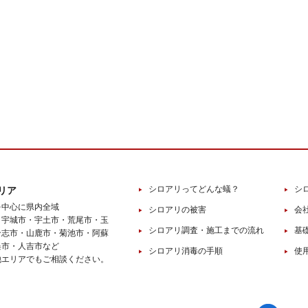
シロアリってどんな蟻？
シ
リア
を中心に県内全域
シロアリの被害
会
・宇城市・宇土市・荒尾市・玉
シロアリ調査・施工までの流れ
基
合志市・山鹿市・菊池市・阿蘇
俣市・人吉市など
シロアリ消毒の手順
使
他エリアでもご相談ください。